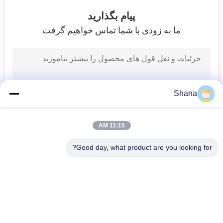
کیفیت
پیام بگذارید
ما به زودی با شما تماس خواهیم گرفت
تماس
32
با
نمایشگر LCD ویدئو
ما
وال
Shana
اخبار
11:15 AM
همه
Good day, what product are you looking for?
61
موارد
دسته بندی های محبوب
همه
تخته سفید تعاملی
درخواست
هوشمند
نمایشگرهای سایبری 
صفحه نمایش دیجیتال 
نقل قول
دیجیتال داخلی
در فضای باز