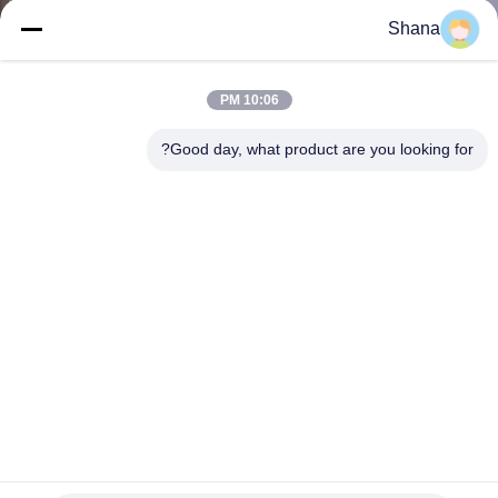
کیفیت
Shana
تماس
10:06 PM
با
Good day, what product are you looking for?
ما
اخبار
همه
موارد
درخواست
نقل قول
ماژول نمایشگر LED SMD P6 در فضای باز با مقیاس خاکستری
IP65