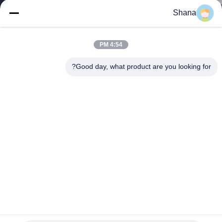
کیفیت
Shana
تماس
4:54 PM
با
Good day, what product are you looking for?
ما
اخبار
همه
موارد
درخواست
نقل قول
JCVISION 14 اینچ صف نمایش نشانه های دیجیتال با FHD TP و
شارژر 5V / 2A USB