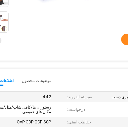
توضیحات محصول
اطلاعات 
گیری دست
سیستم اندروید:
4.4.2
رستوران ها/کافی شاپ/هتل/سا
درخواست:
مکان های عمومی
حفاظت ایمنی:
OVP ODP OCP SCP