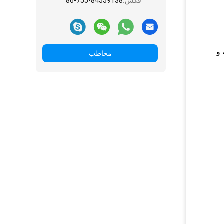
فکس:
86-755-84559138
 و
مخاطب