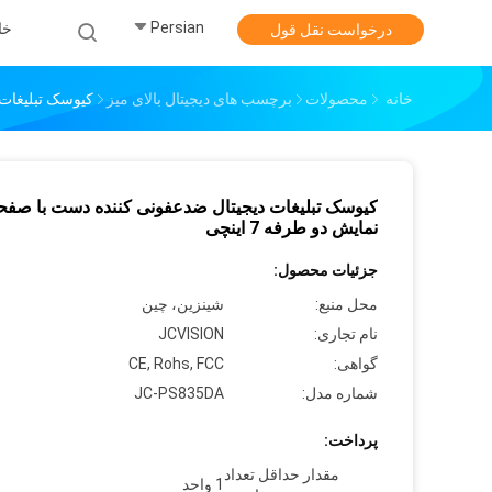
Persian
خا
درخواست نقل قول
خانه
محصولات
برچسب های دیجیتال بالای میز
کیوسک تبلیغات د
کیوسک تبلیغات دیجیتال ضدعفونی کننده دست با صفح
نمایش دو طرفه 7 اینچی
جزئیات محصول:
محل منبع:
شينزين، چين
نام تجاری:
JCVISION
گواهی:
CE, Rohs, FCC
شماره مدل:
JC-PS835DA
پرداخت:
مقدار حداقل تعداد
1 واحد