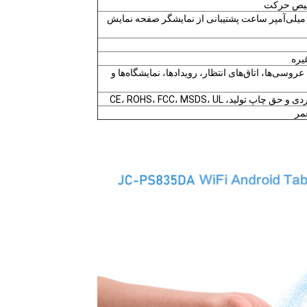
شخیص حرکت
سته باتری قابل تعویض حداکثر 28000 میلی‌آمپر ساعت پشتیبانی از نمایشگر صفحه نمایش
عروسی‌ها، اتاق‌های انتظار، رویدادها، نمایشگاه‌ها و
ید، CE، ROHS، FCC، MSDS، UL