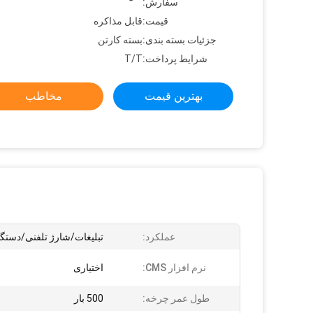
سفارش:
قیمت:
قابل مذاکره
جزئیات بسته بندی:
بسته کارتن
شرایط پرداخت:
T/T
بهترین قیمت
مخاطب
عملکرد:
تبلیغات/شارژ تلفنی/دست
نرم افزار CMS:
اختیاری
طول عمر چرخه:
500 بار