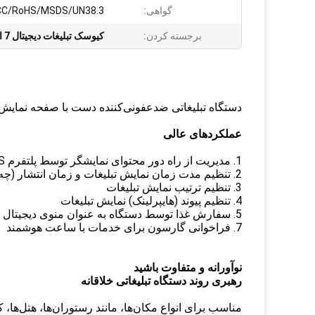
گواهی:
CC/RoHS/MSDS/UN38.3
برجسته کردن:
کیوسک تبلیغات دیجیتال 7 اینچی
دستگاه تبلیغاتی ضدعفونی‌کننده دست با صفحه نمایش دو طرفه 7 ای
عملکردهای عالی
1. مدیریت از راه دور محتوای نمایشگر توسط پلتفرم CMS، شبکه WiFi و سرور ابری در هر زمان و هر مکان
2. تنظیم مدت زمان نمایش تبلیغات و زمان انتشار (چه زمانی و چه مدت نمایش داده شود)
3. تنظیم ترتیب نمایش تبلیغات
4. تنظیم پیوند (هایپرلینک) نمایش تبلیغات
5. سفارش غذا توسط دستگاه به عنوان منوی دیجیتال
7. فراخوانی گارسون برای خدمات با ساعت هوشمند
نوآورانه و متفاوت باشید
رهبری روند دستگاه تبلیغاتی خلاقانه
مناسب برای انواع مکان‌ها، مانند رستوران‌ها، هتل‌ها، کا