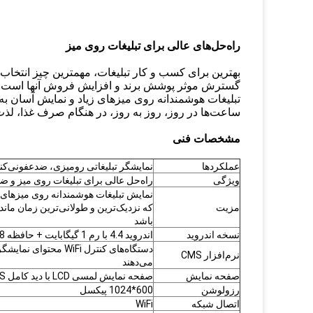
راه‌حل‌های عالی برای تبلیغات روی میز
بهترین برای کسب و کار تبلیغات، مهمترین چیز انتخاب 
گسترش موثر پوشش برند و افزایش فروش آنها است.
تبلیغات هوشمندانه روی میزهای زیاد و نمایش آسان به ح
ساعت‌ها در روز، روز به روز، در هنگام صرف غذا، لذت 
مشخصات فنی
عملکردها
نمایشگر تبلیغاتی رومیزی، ضدعفونی‌ک
ویژگی
راه‌حل عالی برای تبلیغات روی میز و 
نمایش تبلیغات هوشمندانه روی میزهای 
مزیت
که نزدیک‌ترین و طولانی‌ترین زمان مان
باشد
نسخه اندروید
اندروید 4.4 با رم 1 گیگابایت + حافظه 8 گیگابایت
دستگاه‌های کنترل iFi
نرم‌افزار CMS
می‌دهند
صفحه نمایش
صفحه نمایش لمسی LCD با دید کامل IPS دوگانه 7 اینچی
رزولوشن
600*1024 پیکسل
اتصال شبکه
WiFi