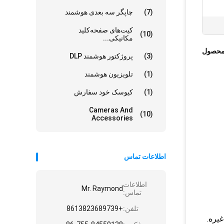
(7)
چاپگر سه بعدی هوشمند
کیت‌های صفحه‌کلید
(10)
مکانیکی...
محصول
(3)
پروژکتور هوشمند DLP
(1)
تلویزیون هوشمند
(1)
کیوسک خود سفارش
Cameras And
(10)
Accessories
اطلاعات تماس
اطلاعات
Mr. Raymond
تماس:
تلفن:
+8613823689739
غیره.