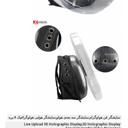
نمایشگر فن هولوگرام,نمایشگر سه بعدی هولو,نمایشگر هوایی هولوگرافیک 4 پره
Live Upload 3D Holographic Display,3D Holographic Display