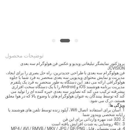
نقشه
سایت
سیاست
حفظ
حریم
توضیحات محصول
خصوصی
پروژکتور نمایشگر تبلیغاتی ویدیو و عکس فن هولوگرام سه بعدی
JCVISION
فن هولوگرام سه بعدی با طراحی جدیدترین، راه حل بصری را برای ایجاد،
مدیریت و نمایش محتوای ویدیویی سه بعدی منحصر به فرد شما با جلوه
هولوگرافی ارائه می دهد. این دستگاه به طور منحصر به فرد یک پلتفرم
مدیریت برنامه هوشمند iOS و Android را با یک دستگاه سخت افزاری
پیشرفته ترکیب می کند که تصاویر سه بعدی خیره کننده ای را تولید می
کند که توسط بینندگان به عنوان هولوگرام های با وضوح بالا که در هوا معلق
هستند، درک می شود.
ویژگی ها:
1. آسان برای استفاده: اتصال Wifi، آپلود زنده توسط تلفن های هوشمند یا
رایانه شخصی ویندوز شما.
2. 320 عدد مهره وارداتی برای این فن
3. 40٪ روشنایی به شدت افزایش یافته است
4. فرمت پشتیبانی فایل: MP4 / AVI / RMVB / MKV / JPG / GIF/PNG