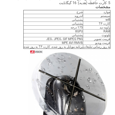
5. کارت حافظه (هدیه): 16 گیگابایت
مشخصات
موارد
شرح
سیستم
اندروید
wifi
پشتیبانی
کارت TF
پشتیبانی
زاویه دید
175 درجه
8GPU
RAM
بلوتوث
پشتیبانی
فرمت تصویر
JEG، JPEG، GIF MPEG PNG
فرمت ویدیو
MPE AVI RMVB
به روز رسانی تبلیغات
برنامه موبایل به روز شده، کارت TF به روز شده