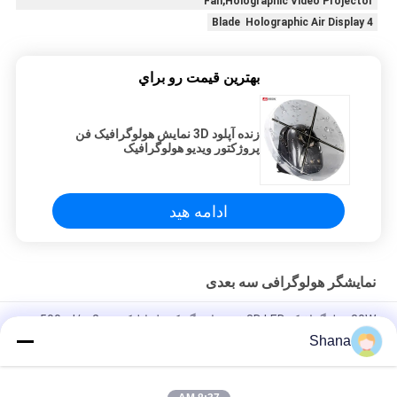
Fan,Holographic Video Projector
4 Blade Holographic Air Display
بهترين قيمت رو براي
زنده آپلود 3D نمایش هولوگرافیک فن
پروژکتور ویدیو هولوگرافیک
ادامه هید
نمایشگر هولوگرافی سه بعدی
30W هولوگرافیک 3D LED فن نمایشگر کنترل اپلیکیشن 500cd/m2
Shana
JCVISION صفحه نمایش هولوگرافیک سه بعدی 65 سانتی متری فن
وای فای فن هولوگرام سه بعدی AD LED