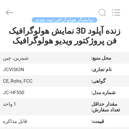
2026
Shenzhen
Junction
Interactive
Technology
نمایشگر هولوگرافی سه بعدی
Co.,
Ltd..
زنده آپلود 3D نمایش هولوگرافیک
خانه
All
Rights
Reserved.
فن پروژکتور ویدیو هولوگرافیک
محصولات
محل منبع:
شينزين، چين
دربارهی
نام تجاری:
JCVISION
ما
گواهی:
CE, Rohs, FCC
شماره مدل:
JC-HF550
کارخانه
تور
مقدار حداقل
1 واحد
تعداد سفارش:
قیمت:
قابل مذاکره
کنترل