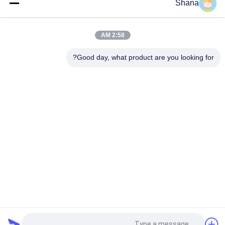
Shana
کف ایستاده DIY Smart Mirror Touch Screen اندروید یا ویندوز
2:58 AM
43" 55" 65" ورزش تناسب اندام آینه هوشمند صفحه نمایش تبلیغاتی ال
سی دی
Good day, what product are you looking for?
دسته بندی های محبوب
همه
نمایشگرهای سایبری 
صفحه نمایش دیجیتال 
دیجیتال داخلی
در فضای باز
تخته سفید تعاملی 
نمایشگر LCD ویدئو 
هوشمند
وال
صفحه نمایش صفحه 
اسکنر اسناد قابل حمل
تخت تعاملی
نمایشگر ال سی دی 
صفحه ی LCD برای 
نوار کشیده
نوشتن