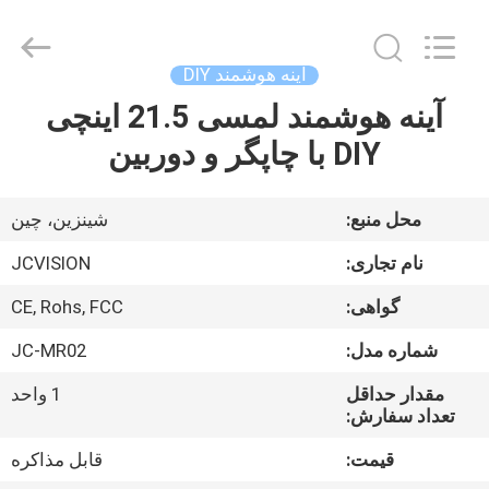
2026
Shenzhen
Junction
Interactive
Technology
آینه هوشمند DIY
Co.,
Ltd..
آینه هوشمند لمسی 21.5 اینچی
خانه
All
Rights
Reserved.
DIY با چاپگر و دوربین
محصولات
محل منبع:
شينزين، چين
دربارهی
نام تجاری:
JCVISION
ما
گواهی:
CE, Rohs, FCC
شماره مدل:
JC-MR02
کارخانه
تور
مقدار حداقل
1 واحد
تعداد سفارش:
قیمت:
قابل مذاکره
کنترل