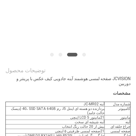
نقشه
سایت
سیاست
حفظ
حریم
خصوصی
توضیحات محصول
JCVISION صفحه لمسی هوشمند آینه جادویی کیف عکس با پرینتر و
دوربین
مشخصات
شماره مدل
آینه JC-MR02
کامپیوتر
پردازنده دو هسته ای اینتل I5، رم 4G، SSD SATA 64GB (دیسک
حالت جامد)
مانیتور
21مانیتور LCD 5 اینچی
آینه
آینه شیشه ای سخت
چراغ حلقه ای
بیش از 20 حالت رنگ انتخاب
صفحه لمسی
21صفحه لمسی ظرفیتی ۵ اینچی
چاپگر
چاپگر رنگ افزایشی: Hiti P520L یا DNP DS RX1HS (دست