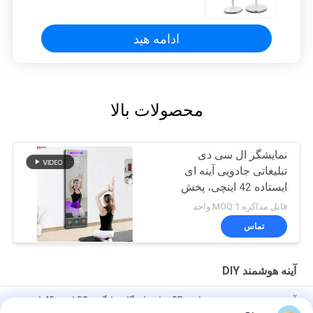
ادامه هید
محصولات بالا
نمایشگر ال سی دی
تبلیغاتی جادویی آینه ای
ایستاده 42 اینچی، پخش
کننده داخلی
قابل مذاکره MOQ:1 واحد
تماس
آینه هوشمند DIY
آینه ورزشی هوشمند مجازی 3D برای باشگاه خانگی، 32 اینچ، 43 اینچ،
صفحه نمایش لمسی تعاملی