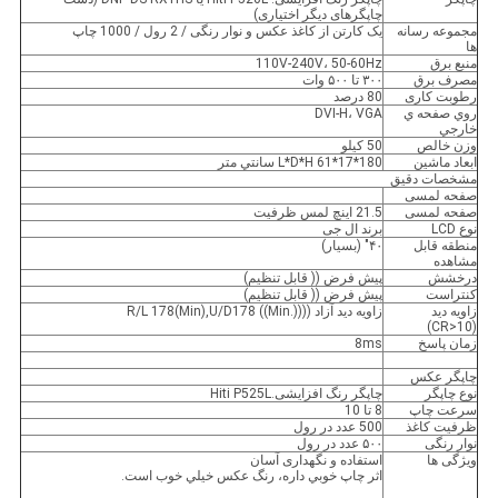
چاپگرهای دیگر اختیاری)
مجموعه رسانه
یک کارتن از کاغذ عکس و نوار رنگی / 2 رول / 1000 چاپ
ها
منبع برق
110V-240V، 50-60Hz
مصرف برق
۳۰۰ تا ۵۰۰ وات
رطوبت کاری
80 درصد
روي صفحه ي
DVI-H، VGA
خارجي
وزن خالص
50 کیلو
ابعاد ماشین
L*D*H 61*17*180 سانتي متر
مشخصات دقیق
صفحه لمسی
صفحه لمسی
21.5 اینچ لمس ظرفیت
نوع LCD
برند ال جی
منطقه قابل
۴۰" (بسیار)
مشاهده
درخشش
پیش فرض (( قابل تنظیم)
کنتراست
پیش فرض (( قابل تنظیم)
زاویه دید
زاویه دید آزاد ((R/L 178(Min),U/D178 ((Min.))
(CR>10)
زمان پاسخ
8ms
چاپگر عکس
نوع چاپگر
چاپگر رنگ افزایشی.Hiti P525L
سرعت چاپ
8 تا 10
ظرفیت کاغذ
500 عدد در رول
نوار رنگی
۵۰۰ عدد در رول
ویژگی ها
استفاده و نگهداری آسان
اثر چاپ خوبي داره، رنگ عکس خيلي خوب است.