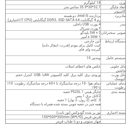
وزن
18 کیلوگرم
ابعاد چاپگر
32.7*30*35.9 سانتي متر
کامپیوتر
مادربرد
پردازنده Intel i5، دو هسته
رم 4 گیگابایت DDR3، SSD SATA 64 گیگابایتی (I7 CPU اختیاری)
بندر
4 پورت USB داخلی
۲ پورت سریال
صوتی: سخنرانان
2 × 5W بلندگو
1 x 30W آمپر
دستگاه ارتباط
آنتن خارجی
کیت کامل برای مودم (قدرت، انتقال داده)
گیرنده وای فای
سیستم عامل
ویندوز 10
پانل جلویی
عکس های اعطای اسلات
ماشین
پانل پورت
ورودی برق. کلید برق. کلید کامپیوتر. USB. LAN. کنترل حجم.
کیوسک
دمای عملیاتی
دمای هوا: -10 درجه سانتیگراد تا +60 درجه سانتیگراد رطوبت: 10٪
رطوبت
تا 90٪
بسته بندی
چاپگر هيتي P525L 1 جعبه
2کابل برق 1 پيس
3. کاغذ (2 رول، 2 نوار) 1 جعبه
همه چيز در جعبه چوبي بسته شده همراه با دستگاه
بسته اختیاری
نور پر شده گودوکس (نور ثابت)
فرش قرمز (W*L*D) 150*500*305mm
چهار ستونی و دو تا طناب قرمز