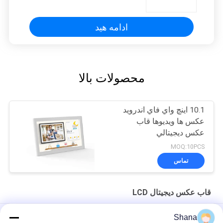
ادامه هید
محصولات بالا
10.1 اينچ واي فاي اندرويد
عکس ها ويديوها قاب
عکس ديجيتالي
MOQ:10PCS
تماس
قاب عکس دیجیتال LCD
قاب عکس دیجیتال 10 اینچ، قاب تصویر دیجیتال پخش ویدیو
Shana