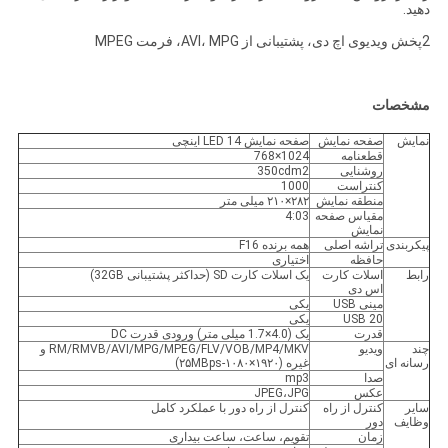
دهید.
2پخش ویدیوی اچ دی، پشتیبانی از AVI، MPG، فرمت MPEG
مشخصات
نمايش
صفحه نمایش
صفحه نمایش LED 14 اینچی
قطعنامه
1024×768
روشنایی
350cdm2
کنتراست
1000
منطقه نمایش
۲۸۲×۲۱۰ میلی متر
مقیاس صفحه
4:03
نمایش
پیکربندی
تراشه اصلی
همه برنده F16
حافظه
اختیاری
رابط
اسلات کارت
یک اسلات کارت SD (حداکثر پشتیبانی 32GB)
اس دی
مینی USB
یکی
USB 20
یکی
قدرت
یک (4.0×1.7 میلی متر) ورودی قدرت DC
چند
ویدیو
RM/RMVB/AVI/MPG/MPEG/FLV/VOB/MP4/MKV و
رسانه ای
غیره (۱۹۲۰×۱۰۸۰-۲۵MBps)
صدا
mp3
عکس
JPEG،JPG
سایر
کنترل از راه
کنترل از راه دور با عملکرد کامل
وظایف
دور
زمان
تقویم، ساعت، ساعت بیداری