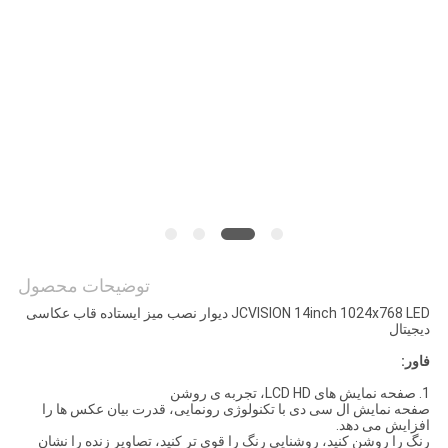
نقشه
سایت
سیاست
حفظ
حریم
خصوصی
توضیحات محصول
JCVISION 14inch 1024x768 LED دیوار نصب میز ایستاده قاب عکاسی
دیجیتال
فاور:
1. صفحه نمایش های LCD HD، تجربه ی روشن
صفحه نمایش ال سی دی با تکنولوژی رونمایی، قدرت بیان عکس ها را
افزایش می دهد.
رنگ را روشن کنید، روشنایی رنگ را قوی تر کنید، تصاویر زنده را نشان