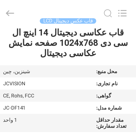
2026
Shenzhen
Junction
Interactive
Technology
قاب عکس دیجیتال LCD
Co.,
Ltd..
قاب عکاسی دیجیتال 14 اینچ ال
خانه
All
Rights
Reserved.
سی دی 1024x768 صفحه نمایش
محصولات
عکاسی دیجیتال
دربارهی
محل منبع:
شينزين، چين
ما
نام تجاری:
JCVISION
گواهی:
CE, Rohs, FCC
کارخانه
شماره مدل:
JC-DF141
تور
مقدار حداقل
1 واحد
تعداد سفارش:
کنترل