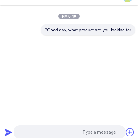
قاب عکس دیجیتال سوپر سلیم ال سی دی WIFI Cloud 10 اینچ
6:40 PM
قاب عکس دیجیتال HD با صفحه نمایش لمسی IPS، قاب عکس LCD 16
گیگابایتی پشتیبانی از برنامه 10.1 اینچی
Good day, what product are you looking for?
دسته بندی های محبوب
همه
نمایشگرهای سایبری 
صفحه نمایش دیجیتال 
دیجیتال داخلی
در فضای باز
تخته سفید تعاملی 
نمایشگر LCD ویدئو 
هوشمند
وال
صفحه نمایش صفحه 
اسکنر اسناد قابل حمل
تخت تعاملی
نمایشگر ال سی دی 
صفحه ی LCD برای 
نوار کشیده
نوشتن
درخواست نقل قول