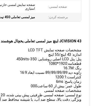
صفحه لمسی:
امتیازی
برجسته کردن:
میز لمسی تعاملی 450 نیت
JCVISION 43 اینچ میز لمسی تعاملی یخچال هوشمند میز لمسی
مشخصات صفحه نمایش LCD TFT
اندازه: 43 اينچ/55 اينچ
پنل: پنل LCD اصلی روشنایی: 350-450nits
قطعنامه:1920*1080
رنگ: 16.7M
زاويه ديد:89/89/89/89 نسبت ابعاد:16:9
کنتراست:1200:1
زمان پاسخ: 6ms
طول عمر: بیش از 60 ساعت000
مشخصات صفحه لمسی
نوع لمسی: صفحه لمسی ظرفیتی پیش بینی شده، 20 نقطه لمسی به طور همزمان
ویژگی: دقت بالا، سطح ضد آب، با شیشه محافظ ضد آب 