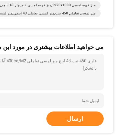
میز قهوه لمسی 1920x1080,میز قهوه لمسی کامپیوتر 43 اینچی,میز سطحی چند لمسی 60 هرتز
میز لمسی تعاملی 450 نیت,میز لمسی تعاملی 43 اینچی,میز لمسی یخچال هوشمند 400CD/M2
می خواهید اطلاعات بیشتری در مورد این 
فلزی 450 نیت 43 اینچ میز لمسی تعاملی 400cd/M2 آیا می توانید جزئیات بیشتری مانند نوع ، اندازه ، مقدار ، مواد و غیره برای من ارسال کنید
با تشکر!
ارسال