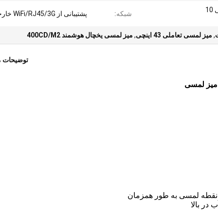
صفحه نمایش لمسی خازنی 10
شبکه:
پشتیبانی از WiFi/RJ45/3G خارجی
,
میز لمسی تعاملی 43 اینچی
,
میز لمسی یخچال هوشمند 400CD/M2
توضیحات 
در بالا