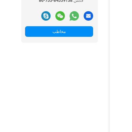
فکس:
86-755-84559138
مخاطب