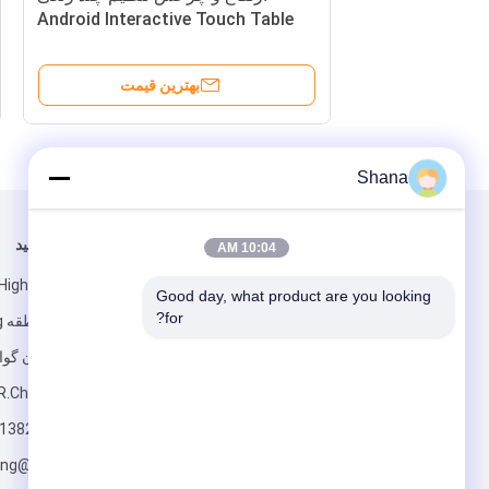
Android Interactive Touch Table
برای آموزش
ک
بهترین قیمت
Shana
برای ما ایمیل کنید
ما را دنبال کنید
10:04 AM
High-tech part،
Good day, what product are you looking 
for?
شنژن، استان گوا
R.China.518172
+8613823689739
ارسال
ang@jcvision.co