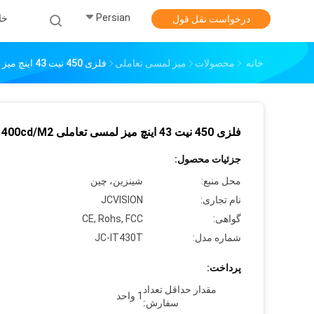
Persian
خا
درخواست نقل قول
خانه
محصولات
میز لمسی تعاملی
فلزی 450 نیت 43 اینچ میز لمسی تعاملی 400cd/M2
فلزی 450 نیت 43 اینچ میز لمسی تعاملی 400cd/M2
جزئیات محصول:
محل منبع:
شينزين، چين
نام تجاری:
JCVISION
گواهی:
CE, Rohs, FCC
شماره مدل:
JC-IT430T
پرداخت:
مقدار حداقل تعداد
1 واحد
سفارش: