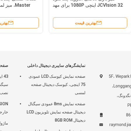
JCVIsion 32 اینچی 1080P برای مهد
Master، میز
ودک هنوز بررسی نشده است
بهترین قیمت
بهترین قیمت
نمایشگرهای سایبری دیجیتال داخلی
صفحه 
5F، Wepark 
صفحه نمایش کیوسک LCD عمودی
75 اینچی، کیوسک دیجیتال صفحه
Pinghu، منطقه Longgang،
لمسی
نصب 
نگدونگ،
صفحه نمایش 8ms عمودی سیگنال
P
دیجیتال صفحه نمایش تلویزیون LCD
خارج
دیجیتال 8GB ROM
raymond.ji