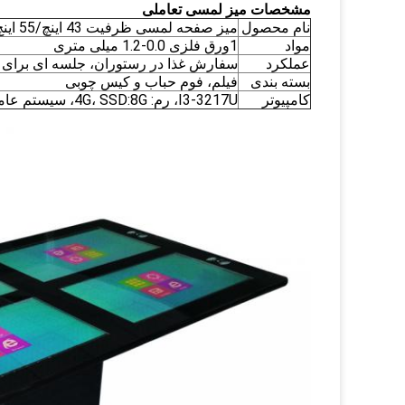
مشخصات میز لمسی تعاملی
نام محصول
میز صفحه لمسی ظرفیت 43 اینچ/55 اینچ برای رستوران
مواد
1ورق فلزی 0.0-1.2 میلی متری
عملکرد
سفارش غذا در رستوران، جلسه ای برای 
بسته بندی
فیلم، فوم حباب و کیس چوبی
کامپیوتر
I3-3217U، رم: 4G، SSD:8G، سیستم عامل: ویندوز 7/8/10, نسخه آزمایشی انگلیسی