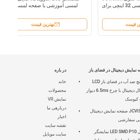
 لمسی 32 اینچی برای
لمسی آموزشی با صفحه لمسی 20
کودکان
نقطه‌ای و قابلیت تنظیم ارتفاع
بهترین قیمت
نمایش دیجیتال در فضای باز
در باره
43 اینچ ضد آب در فضای باز LCD
خانه
سیگنال دیجیتال با چرخ 6.5ms دیوار
محصولات
کیوسک
نمایش VR
دربارهی ما
JCVISION صفحه نمایش دیجیتال
اخبار
ی سفارشی
نقشه سایت
ماژول LED SMD P10 نمایشگر
سایت موبایل