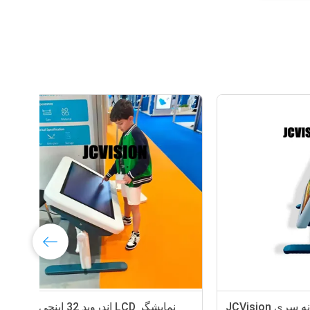
ی چندگانه سری JCVision
نمایشگر LCD اندروید 32 اینچی، میز