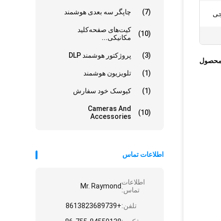
(7)
چاپگر سه بعدی هوشمند
کیت‌های صفحه‌کلید
(10)
مکانیکی...
(3)
پروژکتور هوشمند DLP
محصول
(1)
تلویزیون هوشمند
(1)
کیوسک خود سفارش
Cameras And
(10)
Accessories
اطلاعات تماس
اطلاعات
Mr. Raymond
تماس:
تلفن:
+8613823689739