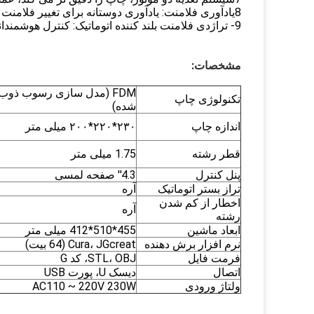
8یادآوری فلامنت: یادآوری دوستانه برای تغییر فلامنت به دلیل کمبود یا شکستن فلامنت.
9- تراژدی فلامنت بلند کننده اتوماتیک: کنترل هوشمندانه سطح بندی تخت و صرفه جویی بیشتر در زمان تغذیه فلامنت.
مشخصات:
FDM (مدل سازی رسوب ذوب
تکنولوژی چاپ
شده)
اندازه چاپ
۲۳۰*۲۲۰*۲۰۰ میلی متر
قطر رشته
1.75 میلی متر
پنل کنترل
4.3'' صفحه لمسی
تراز بستر اتوماتیک
آره
اخطار از کم شدن
آره
رشته
ابعاد ماشین
455*510*412 میلی متر
نرم افزار برش دهنده
Cura، JGcreat (64 بیت)
فرمت فایل
STL، OBJ، کد G
اتصال
دیسک U، پورت USB
ولتاژ ورودی
AC110 ~ 220V 230W