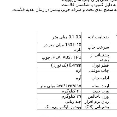
ضخامت لایه
0.1-0.3 میلی متر
10 تا 150 میلی متر در
سرعت چاپ
ثانیه
پشتیبانی از
PLA، ABS، TPU، چوب
رشته
قطر نوزل
0.4mm (یک نوزل)
چاپ موقتی
آره
ادامه چاپ
آره
ابعاد بسته
۵۹۵*۶۴۵*۵۷۵ میلی متر
وزن جدید
۲۱ کیلوگرم
وزن ناخالص
۲۹ کیلوگرم
زبان نرم افزار
چند زبانی
پشتیبانی (OS)
ویندوز، ایکس پی، مک