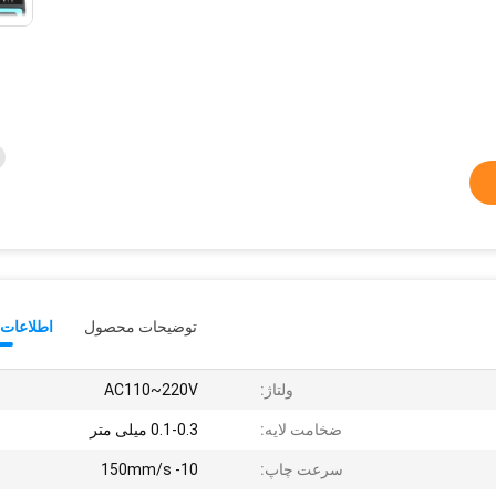
توضیحات محصول
اطلاعات 
ولتاژ:
AC110~220V
ضخامت لایه:
0.1-0.3 میلی متر
سرعت چاپ:
10- 150mm/s