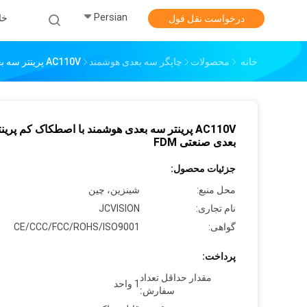
Persian
خا
درخواست نقل قول
خانه
محصولات
چاپگر سه بعدی هوشمند
AC110V پرینتر سه بعدی هوشمند با اصطکاک کم پرینتر سه بعدی صنعتی FDM
AC110V پرینتر سه بعدی هوشمند با اصطکاک کم پری
بعدی صنعتی FDM
جزئیات محصول:
محل منبع:
شينزين، چين
نام تجاری:
JCVISION
گواهی:
CE/CCC/FCC/ROHS/ISO9001
پرداخت:
مقدار حداقل تعداد
1 واحد
سفارش: