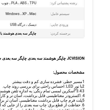
رشته پشتیبانی کرد:
PLA ، ABS ، TPU ، چوب
سیستم عامل:
Windows ، XP ، Mac
ورودی چاپی:
دیسک ، درگاه USB
برجسته کردن:
چاپگر سه بعدی هوشمند با
JCVISION چاپگر هوشمند سه بعدی چاپگر سه بعدی صنعتی
مشخصات محصول:
1مسیر خطی: فشرده سازی کم و دقت بیشتر.
2با نور LED: احساس راحتی برای بررسی روند چاپ.
3.4.3'"اسکرین لمسی تمام رنگی: به اندازه تلفن هوشمند کار کند.
4. اکسترودر مغناطیسی قابل برداشت، آسان تر و کارآمدتر برای تغییر نوزل.
5پلت فرم چاپ قابل برداشت مغناطیسی: آسان تر برای برداشتن مدل بدون آسیب.
6. حفاظت از قطع برق: چاپ سه بعدی را از جایی که آخرین چاپ به دلیل قطع برق متوقف شده است، ادامه دهید.
7سیستم تغذیه دو موتور، چاپ را دقیق تر می کند، عملکرد عالی برای چاپ مدل پیچیده.