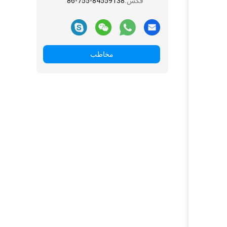
فکس:
86-755-84559138
مخاطب