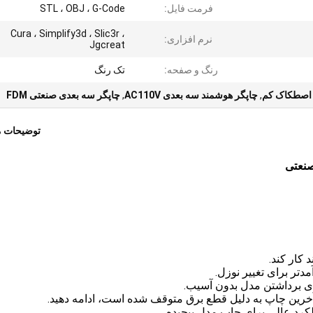
فرمت فایل:
STL ، OBJ ، G-Code
Cura ، Simplify3d ، Slic3r ،
نرم افزاری:
Jgcreat
رنگ و صفحه:
تک رنگ
 اصطکاک کم
,
چاپگر هوشمند سه بعدی AC110V
,
چاپگر سه بعدی صنعتی FDM
توضیحات 