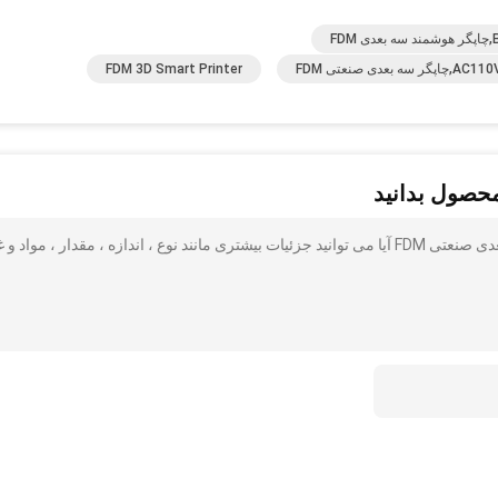
FDM 3D Smart Printer
محصول بدانید
AC110V پرینتر سه بعدی هوشمند با اصطکاک کم پرینتر سه بعدی صنعتی FDM آیا می توانید جزئیات بیشتری مانند نوع ، اندازه ، مقدار ، مواد