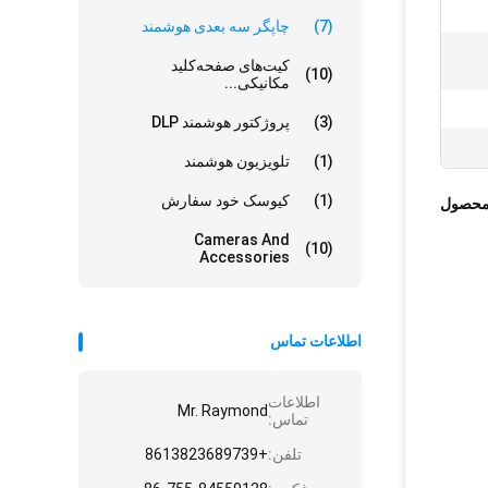
(7)
چاپگر سه بعدی هوشمند
کیت‌های صفحه‌کلید
(10)
مکانیکی...
(3)
پروژکتور هوشمند DLP
(1)
تلویزیون هوشمند
(1)
کیوسک خود سفارش
محصول
Cameras And
(10)
Accessories
اطلاعات تماس
اطلاعات
Mr. Raymond
تماس:
تلفن:
+8613823689739