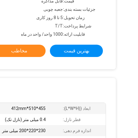
قیمت:
قابل مذاکره
جزئیات بسته بندی:
جعبه چوبی
زمان تحویل:
5 تا 8 روز کاری
شرایط پرداخت:
T/T
قابلیت ارائه:
1000 واحد/ واحد در ماه
بهترین قیمت
مخاطب
ابعاد ((L*W*H):
455*510*412mm
قطر نازل:
0.4 میلی متر (نازل تک)
اندازه فرم دهی:
230*220*200 میلی متر