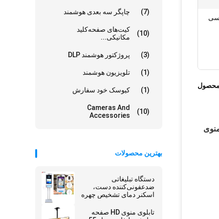
(7)
چاپگر سه بعدی هوشمند
یسی
کیت‌های صفحه‌کلید
(10)
مکانیکی...
(3)
پروژکتور هوشمند DLP
(1)
تلویزیون هوشمند
محصول
(1)
کیوسک خود سفارش
Cameras And
(10)
Accessories
نه گذاری رستوران Digita نمایشگر منوی
بهترین محصولات
دستگاه تبلیغاتی
ضدعفونی‌کننده دست،
اسکنر دمای تشخیص چهره
تابلوی منوی HD صفحه