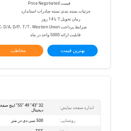
قیمت:
Price Negotiated
جزئیات بسته بندی:
بسته صادرات استاندارد
زمان تحویل:
7 تا 14 روز
شرایط پرداخت:
C، D/A، D/P، T/T، Western Union
قابلیت ارائه:
5000 واحد در ماه
بهترین قیمت
مخاطب
32 "43" 49 "55" ای
اندازه صفحه نمایش:
دیجیتال
روشنایی:
500 سی دی در متر