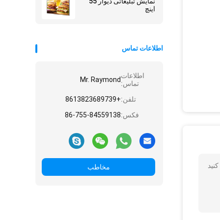
نمایش تبلیغاتی دیوار 55
اینچ
اطلاعات تماس
اطلاعات
Mr. Raymond
تماس:
تلفن:
+8613823689739
فکس:
86-755-84559138
مخاطب