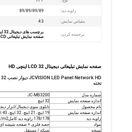
نوع::
TFT
زاویه دید:
89/89/89/89
مقیاس نمایش:
4:3
برچسب های دیجیتال 32 اینچی
برجسته کردن:
صفحه نمایش تبلیغاتی LCD با روشنایی 500cd/m²
صفحه نمایش تبلیغاتی دیجیتال LCD 32 اینچی HD
تخته
شماره مدل
JC-MB3200
اندازه صفحه نمایش
32 اينچ
نام محصول
تابلوی منوی دیجیتال/ابزار دیجیتال LCD/نشان تبلیغا
اندازه صفحه نمایش
19 اینچ، 21 اینچ، 32 اینچ، 43 اینچ، 49 اینچ، 55 اینچ، / سفارشی
زاویه دید
178/178 زاویه دید کامل450cd/m2
مواد
جعبه فلزی + صفحه شیشه ا
نسخه
شبکه / مستقل