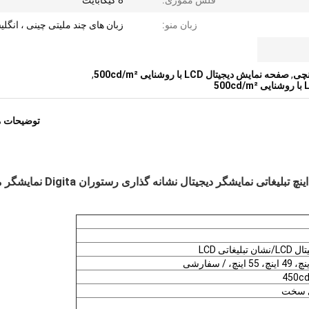
فلش مموری:
8 گیگابایت
زبان منو:
زبان های چند ملیتی چینی ، انگل
,
صفحه نمایش دیجیتال LCD با روشنایی 500cd/m²
,
توضیحات 
JCVISION LED Panel Network HD دیوار نصب 32 اینچ تبلیغاتی نمایشگر دیجیتال نشا
تی LCD
ی سخت