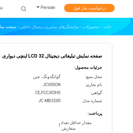
Persian
خا
درخواست نقل قول
خانه
محصولات
نمایشگرهای سایبری دیجیتال داخلی
صفحه نمایش تبلیغ
صفحه نمایش تبلیغاتی دیجیتال LCD 32 اینچی دیواری
جزئیات محصول:
محل منبع:
گوانگدونگ، چین
نام تجاری:
JCVISION
گواهی:
CE,FCC,ROHS
شماره مدل:
JC-MB3200
پرداخت:
مقدار حداقل تعداد
1
سفارش: