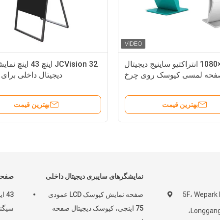
1920×1080 انتراکتیو ساینیج دیجیتال
JCVision 32 اینچ 43 
حه لمسی کیوسک روی چرخ
دیجیتال داخلی برای 
بهترین قیمت
بهترین قیمت
نمایشگرهای سایبری دیجیتال داخلی
صفحه 
5F، Wepark 
صفحه نمایش کیوسک LCD عمودی
75 اینچی، کیوسک دیجیتال صفحه
Pinghu، منطقه Longgang،