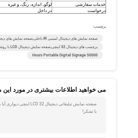
خدمات سفارشی
لوگو، اندازه، رنگ، و غیره
درخواست
در داخل
برچسب:
صفحه نمایش های دیجیتال لمسی IR داخلی,صفحه نمایش های دیجیتال داخلی 5 میلی ثانیه,صفحه نمایش های دیجیتال قابل حمل 50000 ساعته
برچسب های دیجیتال 32 اینچی,صفحه نمایش دیجیتال LCD با روشنایی 500cd/m²,صفحه نمایش تبلیغاتی LCD با روشنایی 500cd/m²
50000 Hours Portable Digital Signage
می خواهید اطلاعات بیشتری در مورد این 
صفحه نمایش تبلیغاتی دیجیتال LCD 32 اینچی دیواری آیا می توانید جزئیات بیشتری مانند نوع ، اندازه ، مقدار ، مواد و غیره برای من ارسال کنید
با تشکر!