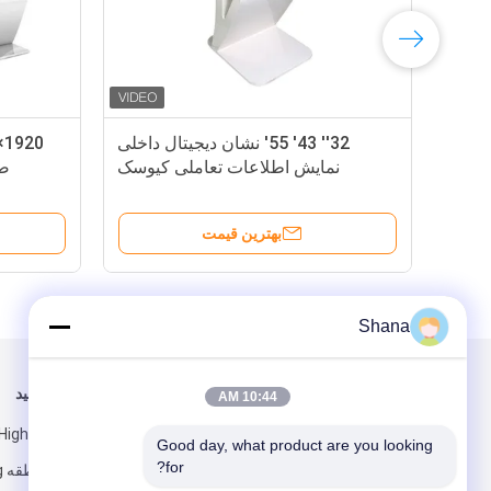
32'' 43' 55' نشان دیجیتال داخلی
نمایش اطلاعات تعاملی کیوسک
صف
بهترین قیمت
Shana
برای ما ایمیل کنید
ما را دنبال کنید
10:44 AM
High-tech part،
Good day, what product are you looking 
for?