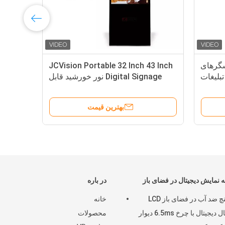
اینچ نمایشگرهای
JCVision Portable 32 Inch 43 Inch
تبلیغات
Digital Signage نور خورشید قابل
خواندن
بهترین قیمت
نمایش دیجیتال در فضای باز
در باره
43 اینچ ضد آب در فضای باز LCD
خانه
سیگنال دیجیتال با چرخ 6.5ms دیوار
محصولات