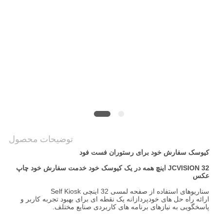
نقشه
سایت
سیاست
حفظ
حریم
خصوصی
توضیحات محصول
کیوسک سفارش خود برای رستوران فست فود
JCVISION 32 اینچ همه در یک کیوسک خود خدمت سفارش خود چاپ
عکس
سناریوهای استفاده از صفحه لمسی 32 اینچی Self Kiosk
ارائه راه حل های خودپردازانه یک نقطه ای برای بهبود تجربه کاربر و
پاسخگویی به نیازهای برنامه های کاربردی صنایع مختلف.