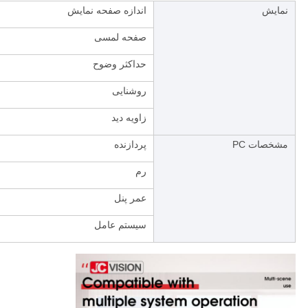
نمايش
اندازه صفحه نمایش
صفحه لمسی
حداکثر وضوح
روشنایی
زاویه دید
مشخصات PC
پردازنده
رم
عمر پنل
سیستم عامل