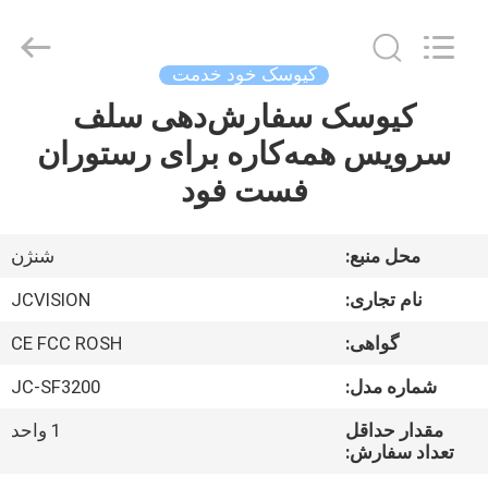
2026
Shenzhen
Junction
Interactive
Technology
کيوسک خود خدمت
Co.,
Ltd..
کیوسک سفارش‌دهی سلف
خانه
All
Rights
Reserved.
سرویس همه‌کاره برای رستوران
محصولات
فست فود
دربارهی
محل منبع:
شنژن
ما
نام تجاری:
JCVISION
گواهی:
CE FCC ROSH
کارخانه
شماره مدل:
JC-SF3200
تور
مقدار حداقل
1 واحد
تعداد سفارش:
کنترل