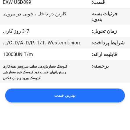
قیمت:
EXW USD899
کیفیت
جزئیات بسته
کارتن در داخل ، چوبی در بیرون.
بندی:
تماس
با
زمان تحویل:
3-7 روز کاری
ما
شرایط پرداخت:
L/C، D/A، D/P، T/T، Western Union،
قابلیت ارائه:
10000UNIT/m
اخبار
برجسته:
,
کیوسک سفارش‌دهی سلف سرویس همه‌کاره
,
رستورانهای فست فود کیوسک خود سفارش
همه
کیوسک ورود و چاپ عکس
موارد
بهترین قیمت
درخواست
نقل قول