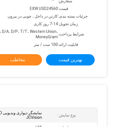
سفارش:
قیمت:
EXW USD24560
جزئیات بسته بندی:
کارتن در داخل ، چوبی در بیرون.
زمان تحویل:
7-14 روز کاری
، D/A، D/P، T/T، Western Union،
شرایط پرداخت:
MoneyGram
قابلیت ارائه:
100 ست / متر
بهترین قیمت
مخاطب
نمایشگ
نوع نمایش:
JCVision