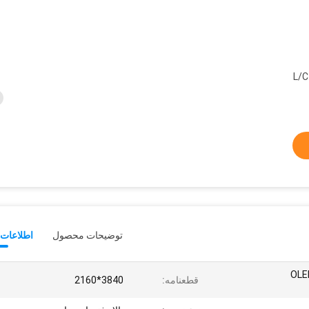
L/C
توضیحات محصول
اطلاعات 
ر دیواری ویدیویی OLED
قطعنامه:
3840*2160