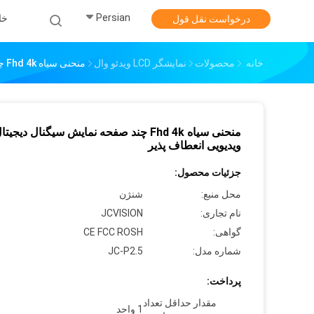
Persian
خا
درخواست نقل قول
خانه
محصولات
نمایشگر LCD ویدئو وال
منحنی سیاه Fhd 4k چند صفحه نمایش سیگنال دیجیتال دیوار ویدیویی انعطاف پذیر
منحنی سیاه Fhd 4k چند صفحه نمایش سیگنال دیجی
ویدیویی انعطاف پذیر
جزئیات محصول:
محل منبع:
شنژن
نام تجاری:
JCVISION
گواهی:
CE FCC ROSH
شماره مدل:
JC-P2.5
پرداخت:
مقدار حداقل تعداد
1 واحد