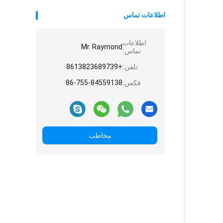
اطلاعات تماس
اطلاعات
Mr. Raymond
تماس:
تلفن:
+8613823689739
فکس:
86-755-84559138
مخاطب