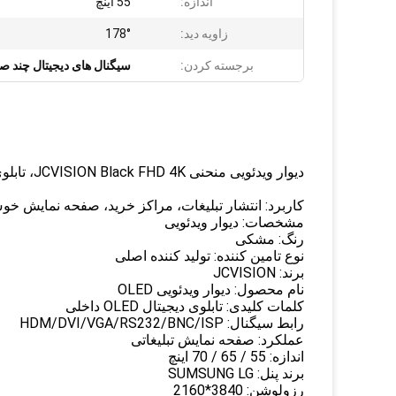
اندازه:
55 اینچ
زاویه دید:
178°
برجسته کردن:
سیگنال های دیجیتال چند ص
دیوار ویدئویی منحنی JCVISION Black FHD 4K، تابلوی دیجیتال چند صفحه ای انعطاف پذیر
کاربرد: انتشار تبلیغات، مراکز خرید، صفحه نمایش خو
مشخصات: دیوار ویدئویی
رنگ: مشکی
نوع تامین کننده: تولید کننده اصلی
برند: JCVISION
نام محصول: دیوار ویدئویی OLED
کلمات کلیدی:
تابلوی دیجیتال OLED داخلی
رابط سیگنال: HDM/DVI/VGA/RS232/BNC/ISP
عملکرد: صفحه نمایش تبلیغاتی
اندازه: 55 / 65 / 70 اینچ
برند پنل: SUMSUNG LG
رزولوشن: 3840*2160