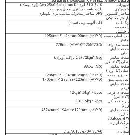
کامپیوتر جاسازی شده (OPS) مشخصات و پارامترهای
تجهیزات
H510 I5،10
Gen,256G Solid Hard Disk ((نوع دیسک)
در
کامپیوتری
با درخواست مشتری امکان پذیر است.
ساختار کامپیوتر
OPS ساختار متحرک، مناسب برای نگهداری
پارامتر مکانیکی
رنگ قاب
قاب آلومینیومی (سیاه)
شیشه ضد
آره
درخشش
ابعاد اصلی صفحه
1956mm*1194mm*90mm (H*V*D)
نمایش
بسته بندی واحد
2075*1255*220mm (H*V*D)
صفحه نمایش
اصلی
صفحه نمایش
72kg±1.5kg (با 2 براکت آویزان)
اصلی (W خالص)
صفحه نمایش
88.5±1.5kg
اصلی (کل وزن)
ابعاد زیر صفحه
1285mm*1194mm*28mm (H*V*D)
ابعاد بسته بندی
1405mm*1255mm*220mm (H*V*D)
صفحه نمایش
فرعی
صفحه ی فرعی
12kg±1.5kg1 * 2pcs
(W خالص)
زیر صفحه (کل
20±1.5kg * 2pcs
وزن)
صفحه نمایش
4524mm*1194mm*123mm ((H*V*D)
اصلی +
Subboard W/
براکت آویزان
ابعاد
منبع برق
AC100-240V 50/60 هرتز