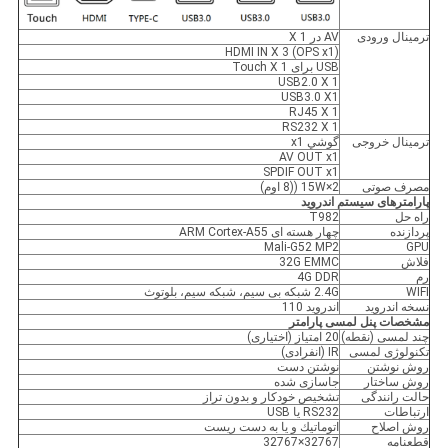
ترمینال ورودی
AV در X 1
HDMI IN X 3 (OPS x1)
USB برای Touch X 1
USB2.0 X 1
USB3.0 X1
RJ45 X 1
RS232 X 1
ترمینال خروجی
گوشي x1
AV OUT x1
SPDIF OUT x1
مصرف صوتی
2×15W ((8 اوم)
پارامترهای سیستم اندروید
راه حل
T982
پردازنده
چهار هسته ای ARM Cortex-A55
Mali-G52 MP2
GPU
فلاش
32G EMMC
رم
4G DDR
WIFI
2.4G شبکه بی سیم، شبکه سیم، بلوتوث
نسخه اندروید
اندرويد 110
مشخصات پنل لمسی پارامتر
چند لمسی (نقطه)
20 امتیاز (اختیاری)
تکنولوژی لمسی
IR (انفرادی)
روش نوشتن
نوشتن دست
روش ساختار
جاسازی شده
حالت رانندگی
تشخیص خودکار و بدون تراز
ارتباطات
RS232 یا USB
روش اصلاح
اتوماتيك و يا به دست ريست
قطعنامه
32767×32767