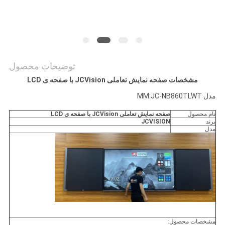
نقشه
سایت
سیاست
توضیحات محصول
حفظ
مشخصات صفحه نمایش تعاملی JCVision با صفحه ی LCD
حریم
مدل MM:JC-NB860TLWT
خصوصی
نام محصول
صفحه نمایش تعاملی JCVision با صفحه ی LCD
برند
JCVISION
مدل
مشخصات محصول: