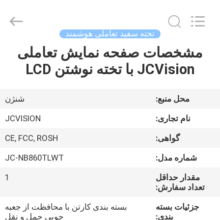
2026
Shenzhen
Junction
Interactive
Technology
تخته سفید تعاملی هوشمند
Co.,
Ltd..
مشخصات صفحه نمایش تعاملی
خانه
All
Rights
Reserved.
JCVision با تخته نوشتن LCD
محصولات
محل منبع:
شنژن
دربارهی
نام تجاری:
JCVISION
ما
گواهی:
CE, FCC, ROSH
شماره مدل:
JC-NB860TLWT
کارخانه
تور
مقدار حداقل
1
تعداد سفارش:
جزئیات بسته
بسته بندی کارتن با محافظت از جعبه
کنترل
بندی:
چوبی حمل و نقل