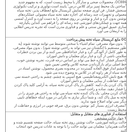
OC886، محصولات صحی و سازگار با محیط زیست است، که به مفهوم جدید
"ساختن یک محیط تمیز برای کلاس درس" پایبند است،نوآوری و ترکیب تکنولوژی
سنجش فشار، فن آوری صفحه نمایش کریستال مایع انعطاف پذیر، تخته سیاه
معمولی و تجهیزات چند رسانه ای. اجازه دهید تخته سیاه معمولی عملکردهای
نوشتن بدون گرد و غبار و نوشتن بر روی صفحه را به دست آورد،و کنترل لمسی
همه جهت و عملکردهای آموزشی چند رسانه ای را فراهم می کنداین یکپارچه
سازی عمیق آموزش سنتی و علم و فناوری مدرن است که تجربه تدریس انقلابی
را به ارمغان می آورد.
OC مایع کریستال سیاه تخته پیش پرداخت:
1. بدون مواد مصرفی: تمام اشیاء با سختی متوسط می توانند نوشته شوند (به
طور مستقیم با انگشتان نیز می تواند به راحتی نوشته شود) ، بدون مواد مصرفی،
به طور کامل از آلودگی گرد و غبار خداحافظی می کنند،و از بین بردن خطرات
سلامتی ناشی از گرد و غبار برای معلمان و دانش آموزان.
2حسگر فشار: اندازه خط می تواند بر اساس درجه قدرت، تجربه نوشتن خوب،
خط اصلی برای بازگرداندن صحنه کلاس واقعی تعیین شود.
3چشم انداز فوق العاده گسترده: در محدوده بصری محصول، نوشتن استاد در
تخته سیاه از هر زاویه ای در کلاس به وضوح دیده می شود.
4. هیچ تابش الکترومغناطیسی: هیچ آسیبی به چشم، چشم به راحتی خسته نمی
شود، حفاظت از بینایی معلمان و دانش آموزان.
5. پاک کردن یک دکمه: کاهش بار پاک کردن تخته سیاه، به آرامی کلید پاک کردن
را فشار دهید، ساده و راحت است.
6پاک کردن محلی: یک پاک کننده تخته سیاه می تواند به راحتی هر چیزی را در
تخته به میل پاک کند، و شما دیگر نیازی به نگرانی در مورد اینکه خطاهای تایپی
دیگر نمی تواند اصلاح شود ندارید.
7مصرف انرژی بسیار کم: نوشتن بدون برق، صرفه جویی در انرژی و حفاظت از
محیط زیست
استفاده از فناوری های متقابل و متقابل:
1
.
چهار حالت مشخص:
حالت برنامه آموزشی، حالت نوشتن روی تخته سیاه، حالت صفحه تقسیم شده و
حالت همزمان؛ معلمان می توانند حالت را با توجه به عادات تدریس خود انتخاب
کنند