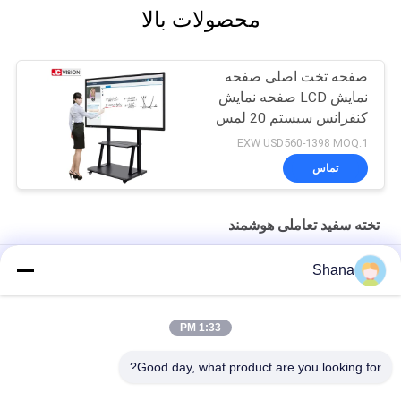
محصولات بالا
صفحه تخت اصلی صفحه
نمایش LCD صفحه نمایش
کنفرانس سیستم 20 لمس
EXW USD560-1398 MOQ:1
تماس
تخته سفید تعاملی هوشمند
تخته هوشمند تعاملی 105 اینچی JCVISION با قابلیت لمس IR برای
Shana
آموزش در کلاس
JCVISION همه در یک صفحه نمایش هوشمند و تعاملی سفید I3 55 اینچ
1:33 PM
تخته هوشمند تعاملی قابل حمل 10 نقطه ای برای آموزش زوم
Good day, what product are you looking for?
همه