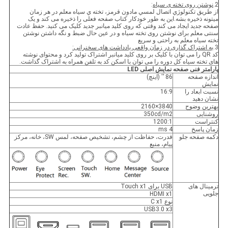
2.
نوشتن روی تخته ی سیاه
:
از طريق تکنولوژي اتصال لمسي مادون قرمز، تخته ي سياه معلم در هر زمان
ميتونه ذخیره بشه.این به طور خودکار کتاب صفحه فعلی را ذخیره می کند و یک
صفحه جدید ایجاد می کند وقتی که روی کلید میانبر جدید کلیک می کنید. حفظ عادت
سنتی معلم برای نوشتن روی تخته سیاه و در عین حال ضبط و نگه داشتن نوشتن
تخته سیاه معلم به راحتی و سریع
3.
به اشتراک گذاری در زمان واقعی یادداشت های سخنرانی:
کد QR را می توان با کلیک بر روی کلید میانبر اشتراک تولید کرد و محتوای نوشته
های تخته سیاه کل دوره را می توان با اسکن کد به تلفن همراه به اشتراک گذاشت.
پارامتر فنی صفحه نمایش اصلی LED
اندازه صفحه
86 ′′ (اینچ)
نمایش
نسبت ابعاد را
16:9
نشان دهید
بهترین وضوح
3840×2160
روشنایی
350cd/m2
کنتراست
1200:1
زمان پاسخ
4 ms
دکمه صفحه جلو
قدرت، حفاظت از چشم، تشخیص صفحه، لمس SW، خانه، مرکز
پیام، منبع
ترمینال های
USB برای Touch x1
جلویی
HDMI x1
نوع C x1
USB3.0 x3