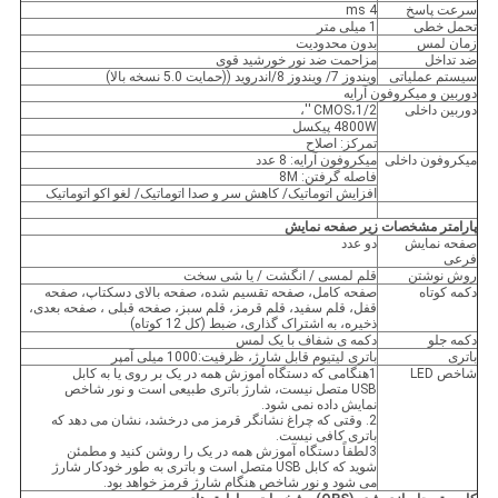
سرعت پاسخ
4 ms
تحمل خطی
1 میلی متر
زمان لمس
بدون محدودیت
ضد تداخل
مزاحمت ضد نور خورشید قوی
سیستم عملیاتی
ویندوز 7/ ویندوز 8/اندروید ((حمایت 5.0 نسخه بالا)
دوربین و میکروفون آرایه
دوربین داخلی
CMOS،1/2 ′′،
4800W پیکسل
تمرکز: اصلاح
میکروفون داخلی
میکروفون آرایه: 8 عدد
فاصله گرفتن: 8M
افزایش اتوماتیک/ کاهش سر و صدا اتوماتیک/ لغو اکو اتوماتیک
پارامتر مشخصات زیر صفحه نمایش
صفحه نمایش
دو عدد
فرعی
روش نوشتن
قلم لمسی / انگشت / یا شی سخت
دکمه کوتاه
صفحه کامل، صفحه تقسیم شده، صفحه بالای دسکتاپ، صفحه
قفل، قلم سفید، قلم قرمز، قلم سبز، صفحه قبلی ، صفحه بعدی،
ذخیره، به اشتراک گذاری، ضبط (کل 12 کوتاه)
دکمه جلو
دکمه ی شفاف با یک لمس
باتری
باتری لیتیوم قابل شارژ، ظرفیت:1000 میلی آمپر
شاخص LED
1هنگامی که دستگاه آموزش همه در یک بر روی یا به کابل
USB متصل نیست، شارژ باتری طبیعی است و نور شاخص
نمایش داده نمی شود.
2. وقتی که چراغ نشانگر قرمز می درخشد، نشان می دهد که
باتری کافی نیست.
3لطفاً دستگاه آموزش همه در یک را روشن کنید و مطمئن
شوید که کابل USB متصل است و باتری به طور خودکار شارژ
می شود و نور شاخص هنگام شارژ قرمز خواهد بود.