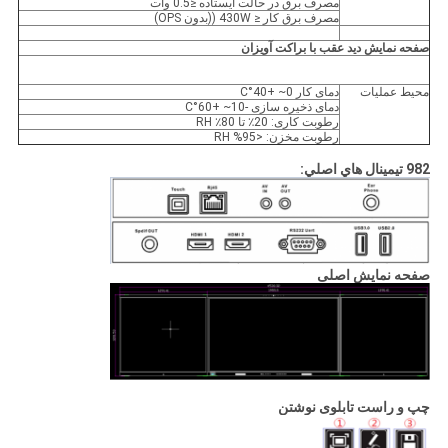
مصرف برق در حالت ایستاده ≤0.5 وات
مصرف برق کار ≤ 430W ((بدون OPS)
صفحه نمایش دید عقب با براکت آویزان
محیط عملیات
دمای کار 0~ +40°C
دمای ذخیره سازی -10~ +60°C
رطوبت کاری: 20٪ تا 80٪ RH
رطوبت مخزن: <95% RH
982 تيمينال هاي اصلي:
صفحه نمایش اصلی
چپ و راست تابلوی نوشتن