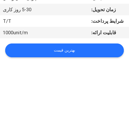
کیفیت
زمان تحویل:
5-30 روز کاری
تماس
شرایط پرداخت:
T/T
با
قابلیت ارائه:
1000unit/m
ما
بهترین قیمت
اخبار
همه
موارد
درخواست
نقل قول