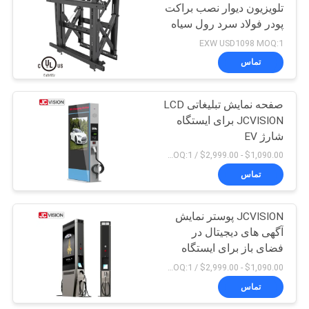
تلویزیون دیوار نصب براکت
پودر فولاد سرد رول سیاه
15
EXW USD1098 MOQ:1
صفحه ی LCD برای
تماس
نوشتن
صفحه نمایش تبلیغاتی LCD
JCVISION برای ایستگاه
شارژ EV
$1,090.00 - $2,999.00 / unit MOQ:1
تماس
8
نمایشگر ال سی دی
JCVISION پوستر نمایش
آگهی های دیجیتال در
نوار کشیده
فضای باز برای ایستگاه
شارژ خودرو
$1,090.00 - $2,999.00 / unit MOQ:1
تماس