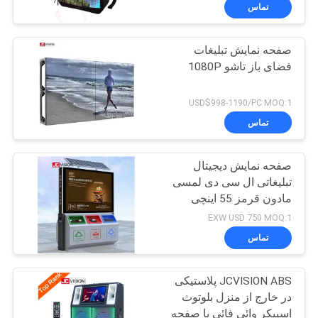
کیفیت
تماس
صفحه نمایش تبلیغات
تماس
32
فضای باز تاشو 1080P
با
نمایشگر LCD ویدئو
ما
USD$998-1190/PC MOQ:1
وال
تماس
اخبار
صفحه نمایش دیجیتال
تبلیغاتی ال سی دی لمسی
همه
مادون قرمز 55 اینچی
61
موارد
EXW USD 750 MOQ:1
تخته سفید تعاملی
تماس
درخواست
هوشمند
JCVISION ABS پلاستیکی
نقل قول
در خارج از منزل بلوتوث
اسپیکر وائی فائی با صفحه