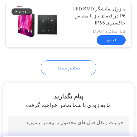
ماژول نمایشگر LED SMD
22
P6 در فضای باز با مقیاس
صفحه نمایش LCD
خاکستری IP65
قابل مذاکره MOQ:1
شفاف
تماس
بیشتر ببینید
14
برچسب های دیجیتال
پیام بگذارید
بالای میز
ما به زودی با شما تماس خواهیم گرفت