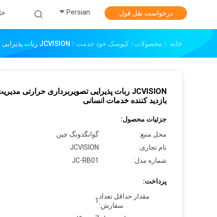
Persian
خا
درخواست نقل قول
خانه
محصولات
کيوسک خود خدمت
JCVISION ربات پذیرایی تصویربرداری حرارتی مدیریت بازدید کننده خدمات انسانی
JCVISION ربات پذیرایی تصویربرداری حرارتی مدیری
بازدید کننده خدمات انسانی
جزئیات محصول:
محل منبع:
گوانگدونگ چین
نام تجاری:
JCVISION
شماره مدل:
JC-RB01
پرداخت:
مقدار حداقل تعداد
1
سفارش: