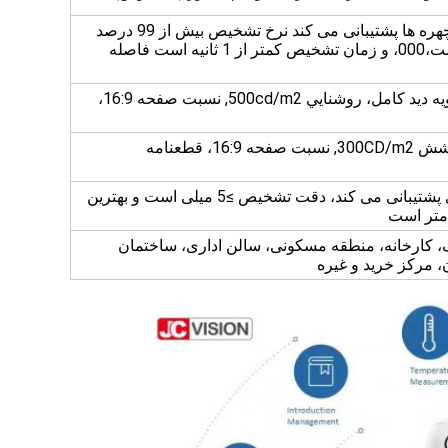
از تشخیص ویژگی های زنده چهره ها پشتیبانی می کند نرخ تشخیص بیش از 99 درصد
است، پایگاه داده چهره 20 است،000، و زمان تشخیص کمتر از 1 ثانیه است فاصله
15.6 اينچ، 10 نقطه لمس، زاويه ديد کامل، روشنايي 500cd/m2, نسبت صفحه 16:9،
27 اينچ، زاويه ديد کامل، درخشش 300CD/m2, نسبت صفحه 16:9، قطعنامه
از کد های یک بعدی و دو بعدی پشتیبانی می کند، دقت تشخیص ≥5 میلی است و بهترین
ک، کارخانه، منطقه مسکونی، سالن اداری، ساختمان
 مرکز خرید و غیره