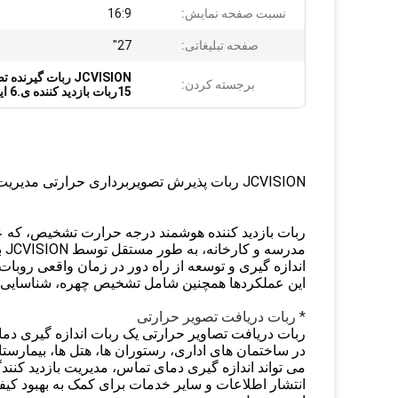
نسبت صفحه نمایش:
16:9
صفحه تبلیغاتی:
27"
JCVISION ربات گیرنده تصاویر حرارتی
برجسته کردن:
15ربات بازدید کننده ی.6 اینچی
JCVISION ربات پذیرش تصویربرداری حرارتی مدیریت بازدید کننده ربات خدمات انسانی
ربات بازدید کننده هوشمند درجه حرارت تشخیص، که ع
مدرسه و کارخانه، به طور مستقل توسط JCVISION با
اندازه گیری و توسعه از راه دور در زمان واقعی روب
این عملکردها همچنین شامل تشخیص چهره، شناسایی 
* ربات دریافت تصویر حرارتی
ربات دریافت تصاویر حرارتی یک ربات اندازه گیری دما
در ساختمان های اداری، رستوران ها، هتل ها، بیمارست
می تواند اندازه گیری دمای تماس، مدیریت بازدید کنن
انتشار اطلاعات و سایر خدمات برای کمک به بهبود ک