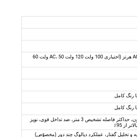
200 ولت 240 ولت AC، 50/60 هرتز (اختیاری 100 ولت 120 ولت AC، 50 ولت 60
مجموعه خطی چهار میکروفون، حداکثر فاصله تشخیص 3 متر، ضد تداخل قوی، نویز
یه و تحلیل گفتار، عملکرد دیالوگ چند دور (مخصوّص)