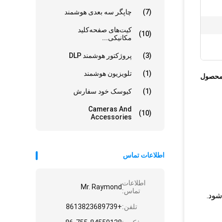
(7)
چاپگر سه بعدی هوشمند
کیت‌های صفحه‌کلید
(10)
مکانیکی...
(3)
پروژکتور هوشمند DLP
(1)
تلویزیون هوشمند
محصول
(1)
کیوسک خود سفارش
Cameras And
(10)
Accessories
اطلاعات تماس
اطلاعات
Mr. Raymond
تماس:
شود.
تلفن:
+8613823689739