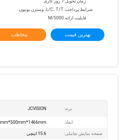
زمان تحویل:
7 روز کاری
شرایط پرداخت:
L/C، T/T، وسترن یونیون
قابلیت ارائه:
5000/M
بهترین قیمت
مخاطب
برند:
JCVISION
ابعاد:
0mm*500mm*1466mm
صفحه نمایش تعاملی:
15.6 اینچی