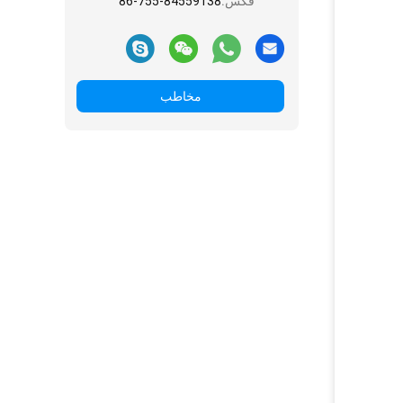
فکس:
86-755-84559138
مخاطب