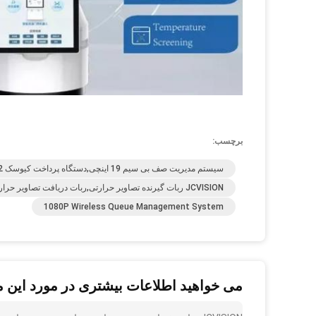
برچسب:
سیستم مدیریت صف بی سیم 19 اینچی,دستگاه پرداخت کيوسک 32 اينچي,سیستم مدیریت صف بی سیم 1080P
JCVISION ربات گیرنده تصاویر حرارتی,ربات دریافت تصاویر حرارتی مدیریت بازدید کنندگان,15ربات بازدید کننده ی.6 اینچی
1080P Wireless Queue Management System
می خواهید اطلاعات بیشتری در مورد این 