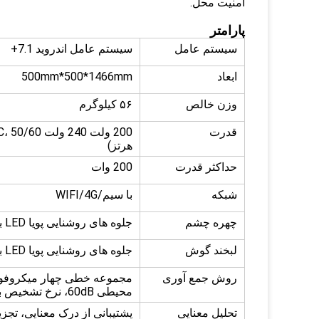
امنيت محل.
پارامتر
سیستم عامل
سیستم عامل اندروید 7.1+
ابعاد
500mm*500*1466mm
وزن خالص
۵۶ کیلوگرم
قدرت
هرتز)
حداکثر قدرت
200 وات
شبکه
با سیم/WIFI/4G
چهره چشم
جلوه های روشنایی پویا LED با رنگ کامل
لبخند گوش
جلوه های روشنایی پویا LED با رنگ کامل
روش جمع آوری
محیطی 60dB، نرخ تشخیص بالاتر از 95٪
تحلیل معنایی
پشتیبانی از درک معنایی، تجز